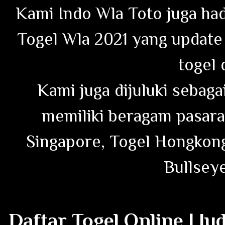
Kami Indo Wla Toto juga ha
Togel Wla 2021 yang update 
togel 
Kami juga dijuluki sebag
memiliki beragam pasaran
Singapore, Togel Hongkong
Bullseye
Daftar Togel Online | Ju