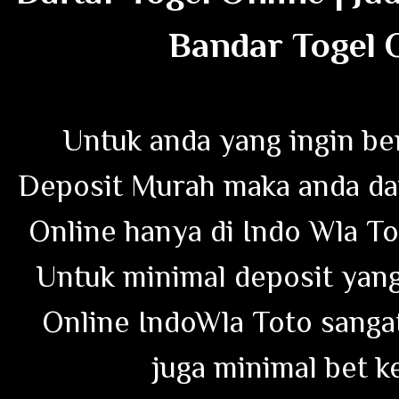
Bandar Togel 
Untuk anda yang ingin ber
Deposit Murah maka anda da
Online hanya di Indo Wla To
Untuk minimal deposit yang
Online IndoWla Toto sangat
juga minimal bet ke