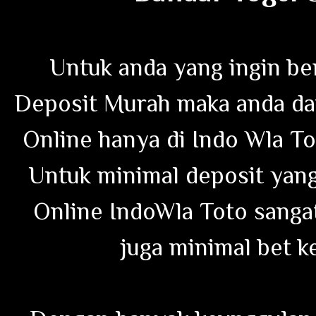
Untuk anda yang ingin ber
Deposit Murah maka anda da
Online hanya di Indo Wla To
Untuk minimal deposit yang
Online IndoWla Toto sangat
juga minimal bet ke