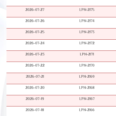
2026-07-27
LPN-2175
2026-07-26
LPN-2174
2026-07-25
LPN-2173
2026-07-24
LPN-2172
2026-07-23
LPN-2171
2026-07-22
LPN-2170
2026-07-21
LPN-2169
2026-07-20
LPN-2168
2026-07-19
LPN-2167
2026-07-18
LPN-2166