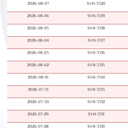
2026-08-07
SVN-3320
2026-08-06
SVN-3319
2026-08-05
SVN-3318
2026-08-04
SVN-3317
2026-08-03
SVN-3316
2026-08-02
SVN-3315
2026-08-01
SVN-3314
2026-07-31
SVN-3313
2026-07-30
SVN-3312
2026-07-29
SVN-3311
2026-07-28
SVN-3310