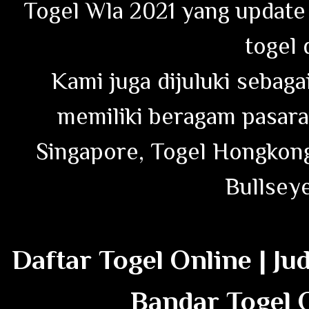
Togel Wla 2021 yang update 
togel 
Kami juga dijuluki sebag
memiliki beragam pasaran
Singapore, Togel Hongkong
Bullseye
Daftar Togel Online | Ju
Bandar Togel 