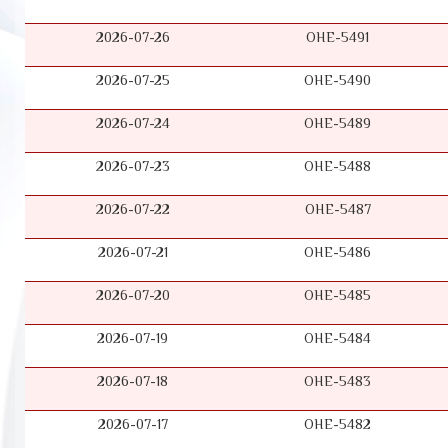
2026-07-26
OHE-5491
2026-07-25
OHE-5490
2026-07-24
OHE-5489
2026-07-23
OHE-5488
2026-07-22
OHE-5487
2026-07-21
OHE-5486
2026-07-20
OHE-5485
2026-07-19
OHE-5484
2026-07-18
OHE-5483
2026-07-17
OHE-5482