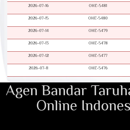
2026-07-16
OHE-5481
2026-07-15
OHE-5480
2026-07-14
OHE-5479
2026-07-13
OHE-5478
2026-07-12
OHE-5477
2026-07-11
OHE-5476
Agen Bandar Taruha
Online Indones