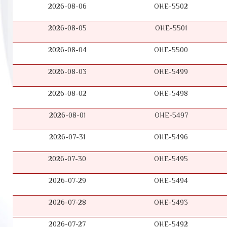
2026-08-06
OHE-5502
2026-08-05
OHE-5501
2026-08-04
OHE-5500
2026-08-03
OHE-5499
2026-08-02
OHE-5498
2026-08-01
OHE-5497
2026-07-31
OHE-5496
2026-07-30
OHE-5495
2026-07-29
OHE-5494
2026-07-28
OHE-5493
2026-07-27
OHE-5492